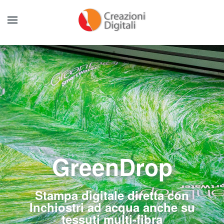
GreenDrop
Stampa digitale diretta con
Inchiostri ad acqua anche su
tessuti multi-fibra